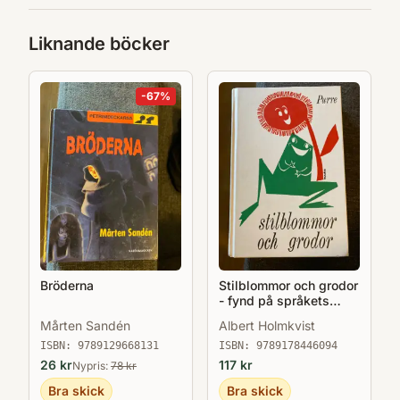
Liknande böcker
-
67
%
Bröderna
Stilblommor och grodor
- fynd på språkets
gröna ängar
Mårten Sandén
Albert Holmkvist
ISBN:
9789129668131
ISBN:
9789178446094
26
kr
117
kr
Nypris:
78
kr
Bra skick
Bra skick