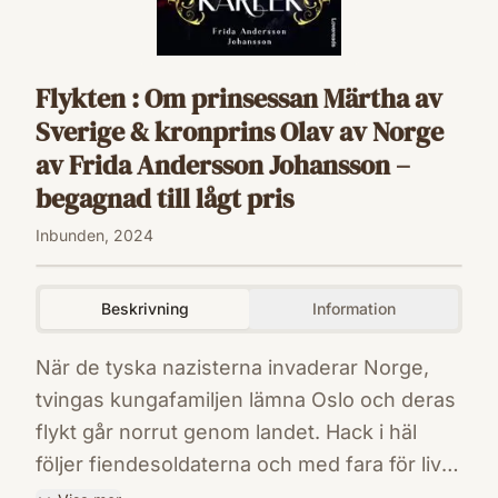
Flykten : Om prinsessan Märtha av
Sverige & kronprins Olav av Norge
av Frida Andersson Johansson –
begagnad till lågt pris
Inbunden, 2024
Beskrivning
Information
När de tyska nazisterna invaderar Norge,
tvingas kungafamiljen lämna Oslo och deras
flykt går norrut genom landet. Hack i häl
följer fiendesoldaterna och med fara för livet
tvingas kronprins Olav och prinsessan