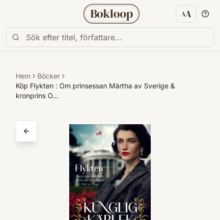
Bokloop
A
A
Textstorl
Hem
Böcker
Köp Flykten : Om prinsessan Märtha av Sverige &
kronprins O…