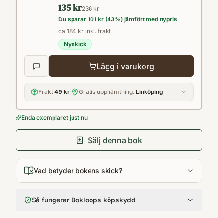
135 kr
att återförenas? Och kommer de överleva
236 kr
Du sparar
101 kr
(
43
%) jämfört med nypris
kriget?
ca 184 kr inkl. frakt
Nyskick
Lägg i varukorg
Frakt
49 kr
·
Gratis upphämtning:
Linköping
Enda exemplaret just nu
Sälj denna bok
Vad betyder bokens skick?
Så fungerar Bokloops köpskydd