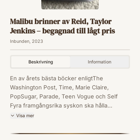
Malibu brinner av Reid, Taylor
Jenkins – begagnad till lågt pris
Inbunden, 2023
Beskrivning
Information
En av årets bästa böcker enligtThe
Washington Post, Time, Marie Claire,
PopSugar, Parade, Teen Vogue och Self
Fyra framgångsrika syskon ska hålla
århundradets fest, men inom loppet av ett
Visa mer
dygn kommer deras liv att ha förändrats för
ISBN
alltid. Malibu, augusti 1983. Nina är
9789189750302