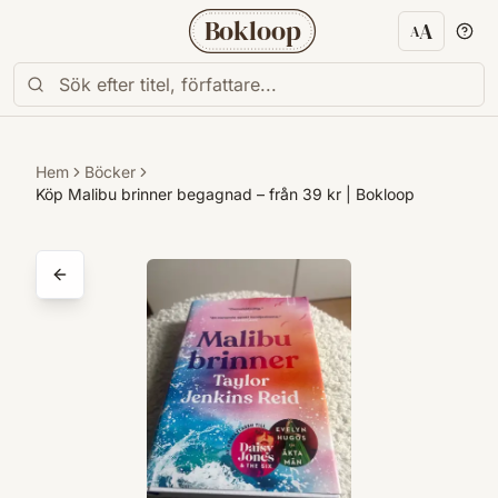
Bokloop
A
A
Textstorl
Hem
Böcker
Köp Malibu brinner begagnad – från 39 kr | Bokloop