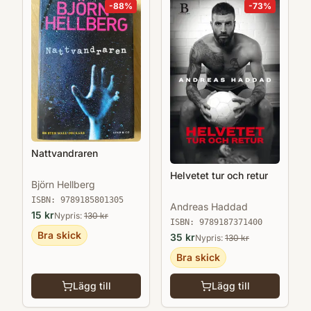
-
88
%
-
73
%
Nattvandraren
Helvetet tur och retur
Björn Hellberg
ISBN:
9789185801305
Andreas Haddad
15
kr
Nypris:
130
kr
ISBN:
9789187371400
Bra skick
35
kr
Nypris:
130
kr
Bra skick
Lägg till
Lägg till