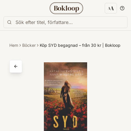
Bokloop
A
A
Textstorl
Hem
Böcker
Köp SYD begagnad – från 30 kr | Bokloop