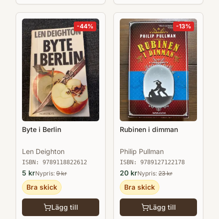
-
44
%
-
13
%
Byte i Berlin
Rubinen i dimman
Len Deighton
Philip Pullman
ISBN:
9789118822612
ISBN:
9789127122178
5
kr
20
kr
Nypris:
9
kr
Nypris:
23
kr
Bra skick
Bra skick
Lägg till
Lägg till