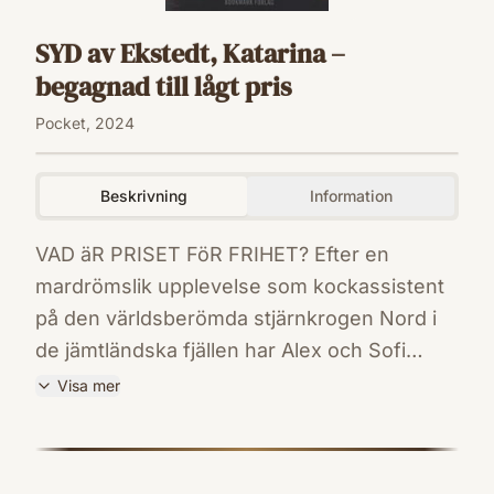
SYD av Ekstedt, Katarina –
begagnad till lågt pris
Pocket, 2024
Beskrivning
Information
VAD äR PRISET FöR FRIHET? Efter en
mardrömslik upplevelse som kockassistent
på den världsberömda stjärnkrogen Nord i
de jämtländska fjällen har Alex och Sofi
äntligen lyckats starta ett nytt liv. Med
Visa mer
restaurangägaren Alice Duwals hot bakom
ISBN
sig fokuserar de nu på att starta upp en
9789189820647
Förlag
bistro på öland. Trots öns fantastiska läge