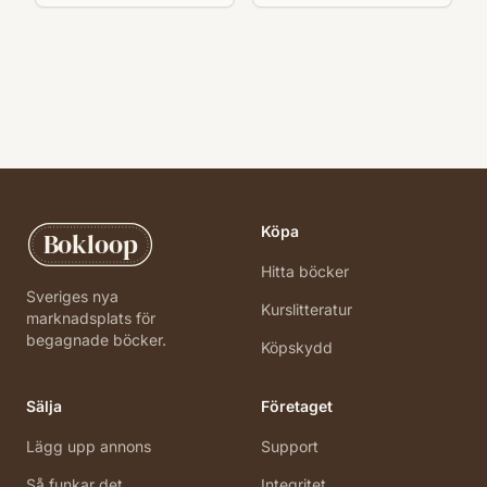
Köpa
Bokloop
Hitta böcker
Sveriges nya
Kurslitteratur
marknadsplats för
begagnade böcker.
Köpskydd
Sälja
Företaget
Lägg upp annons
Support
Så funkar det
Integritet