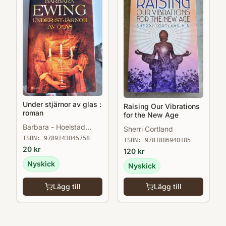
Under stjärnor av glas :
Raising Our Vibrations
roman
for the New Age
Barbara - Hoelstad
Sherri Cortland
Ewing
ISBN:
9789143045758
ISBN:
9781886940185
20
kr
120
kr
Nyskick
Nyskick
Lägg till
Lägg till