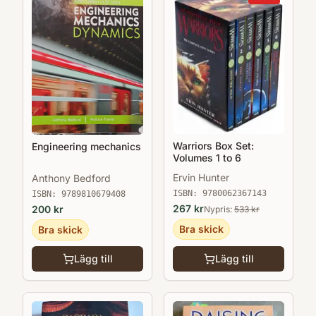
Warriors Box Set:
Engineering mechanics
Volumes 1 to 6
Ervin Hunter
Anthony Bedford
ISBN:
9780062367143
ISBN:
9789810679408
267
kr
200
kr
Nypris:
533
kr
Bra skick
Bra skick
Lägg till
Lägg till