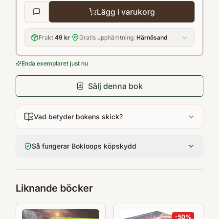
Lägg i varukorg
Frakt
49 kr
·
Gratis upphämtning:
Härnösand
Enda exemplaret just nu
Sälj denna bok
Vad betyder bokens skick?
Så fungerar Bokloops köpskydd
Liknande böcker
-
50
%