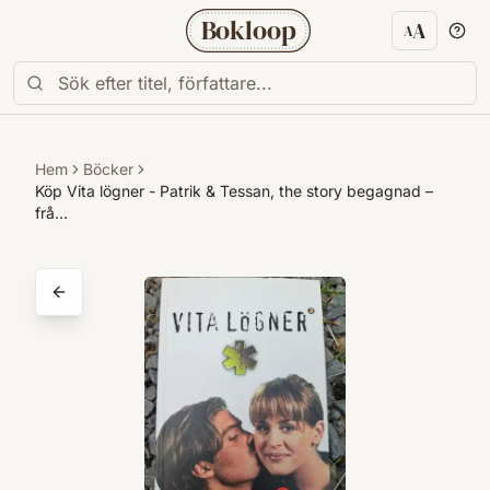
Bokloop
A
A
Textstorl
Hem
Böcker
Köp Vita lögner - Patrik & Tessan, the story begagnad –
frå…