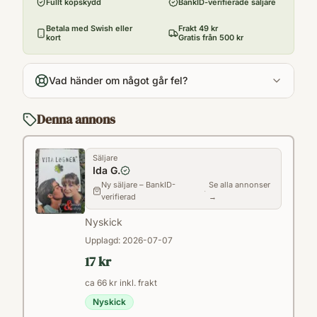
Fullt köpskydd
BankID-verifierade säljare
Utgivningsår
1998
Betala med Swish eller
Frakt 49 kr
kort
Gratis från 500 kr
Språk
Svenska
Vad händer om något går fel?
Format
Paperback
Denna annons
Säljare
Ida G.
Ny säljare – BankID-
Se alla annonser
·
verifierad
→
Nyskick
Upplagd:
2026-07-07
17 kr
ca 66 kr inkl. frakt
Nyskick