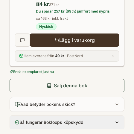
114 kr
tillrätta, kanske med en kopp varm choklad
371 kr
Du sparar
257 kr
(
69
%) jämfört med nypris
toppad med vispad grädde, och följ med
ca 163 kr inkl. frakt
polarfararna på matäventyr i det kalla och
Nyskick
karga landskapet på Arktis och i Antarktis.
Lägg i varukorg
Hemleverans från
49 kr
· PostNord
Enda exemplaret just nu
Sälj denna bok
Vad betyder bokens skick?
Så fungerar Bokloops köpskydd