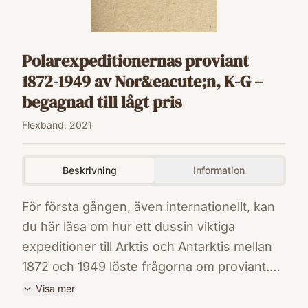
Polarexpeditionernas proviant
1872-1949 av Nor&eacute;n, K-G –
begagnad till lågt pris
Flexband, 2021
Beskrivning
Information
För första gången, även internationellt, kan
du här läsa om hur ett dussin viktiga
expeditioner till Arktis och Antarktis mellan
1872 och 1949 löste frågorna om proviant.
Allt mellan sälkött och pingvindiet till luxuösa
Visa mer
konserver med oxfil&eacute; eller falsk