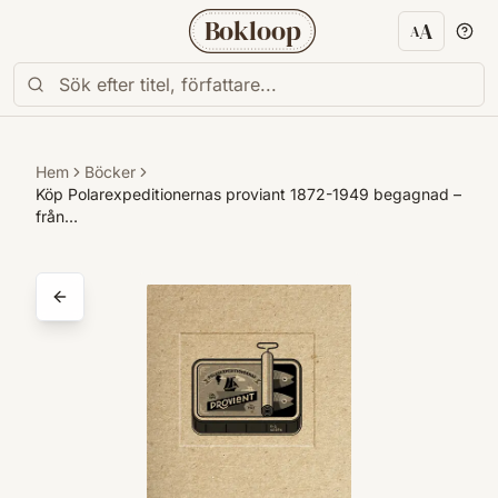
Bokloop
A
A
Textstorl
Hem
Böcker
Köp Polarexpeditionernas proviant 1872-1949 begagnad –
från…