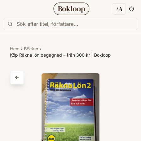
Bokloop
A
A
Textstorl
Hem
Böcker
Köp Räkna lön begagnad – från 300 kr | Bokloop