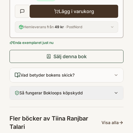
Lägg i varukorg
Hemleverans från
49 kr
· PostNord
Enda exemplaret just nu
Sälj denna bok
Vad betyder bokens skick?
Så fungerar Bokloops köpskydd
Fler böcker av
Tiina Ranjbar
Visa alla
Talari