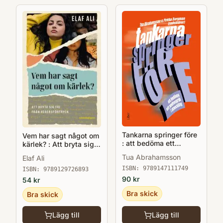
Tankarna springer före
Vem har sagt något om
: att bedöma ett
kärlek? : Att bryta sig
andraspråk i utveckling
fri från hedersförtryck
Tua Abrahamsson
Elaf Ali
ISBN:
9789147111749
ISBN:
9789129726893
90
kr
54
kr
Bra skick
Bra skick
Lägg till
Lägg till