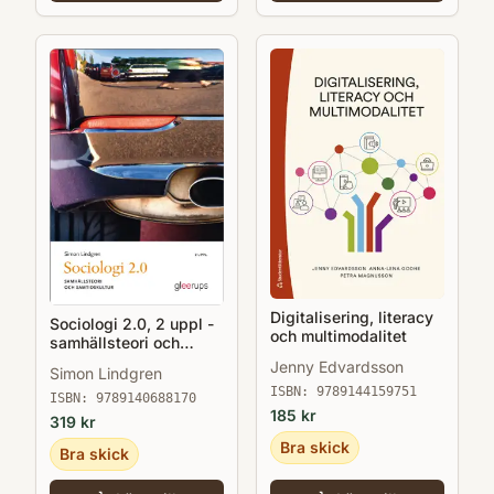
Digitalisering, literacy
Sociologi 2.0, 2 uppl -
och multimodalitet
samhällsteori och
samtidskultur
Jenny Edvardsson
Simon Lindgren
ISBN:
9789144159751
ISBN:
9789140688170
185
kr
319
kr
Bra skick
Bra skick