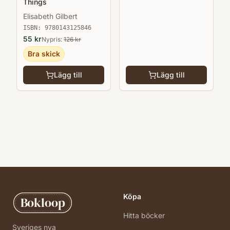
Things
Elisabeth Gilbert
ISBN:
9780143125846
55
kr
Nypris:
126
kr
Bra skick
Lägg till
Lägg till
Köpa
Bokloop
Hitta böcker
Sveriges nya