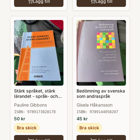
Lägg till
Lägg till
Stärk språket, stärk
Bedömning av svenska
lärandet - språk- och
som andraspråk
kunskapsutvecklande
Pauline Gibbons
Gisela Håkansson
arbetssätt för och med
andraspråkselever i
ISBN:
9789173828178
ISBN:
9789144058207
klassrummet
50
kr
45
kr
Bra skick
Bra skick