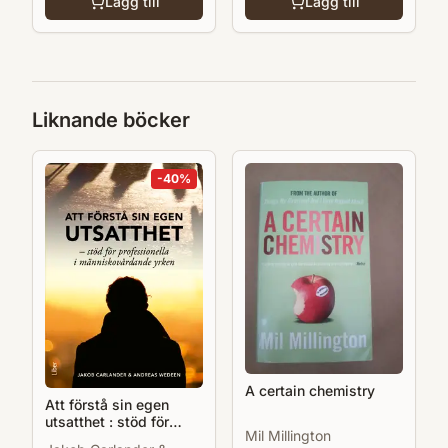
Lägg till
Lägg till
Liknande böcker
-
40
%
A certain chemistry
Att förstå sin egen
utsatthet : stöd för
Mil Millington
professionella i