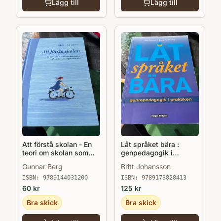
Lägg till
Lägg till
Att förstå skolan - En
Låt språket bära :
teori om skolan som
genpedagogik i
institution o skolor som
praktiken
Gunnar Berg
Britt Johansson
organisationer
ISBN:
9789144031200
ISBN:
9789173828413
60
kr
125
kr
Bra skick
Bra skick