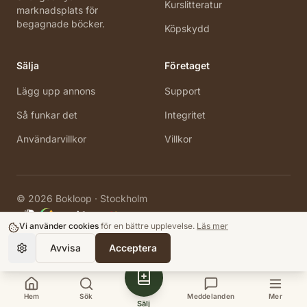
Kurslitteratur
marknadsplats för
begagnade böcker.
Köpskydd
Sälja
Företaget
Lägg upp annons
Support
Så funkar det
Integritet
Användarvillkor
Villkor
©
2026
Bokloop · Stockholm
Vi använder cookies
för en bättre upplevelse.
Läs mer
Avvisa
Acceptera
Hem
Sök
Meddelanden
Mer
Sälj