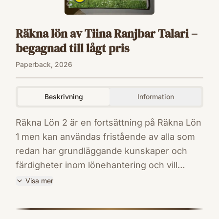
Räkna lön av Tiina Ranjbar Talari –
begagnad till lågt pris
Paperback, 2026
Beskrivning
Information
Räkna Lön 2 är en fortsättning på Räkna Lön
1 men kan användas fristående av alla som
redan har grundläggande kunskaper och
färdigheter inom lönehantering och vill
fördjupa sig och öva på mer komplexa
Visa mer
löneberäkningar. Boken är uppdelad i två
ISBN
delar, del 1 innehåller fördjupade fakta och
9789198845396