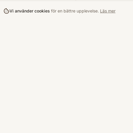
Vi använder cookies
för en bättre upplevelse.
Läs mer
Köpa
Bokloop
Hitta böcke
Sveriges nya marknadsplats för
begagnade böcker.
Kurslitterat
Köpskydd
©
2026
Bokloop · Stockholm