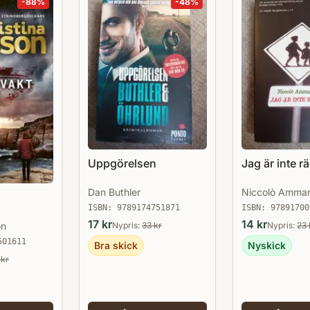
-
88
%
-
48
%
Uppgörelsen
Jag är inte r
Dan Buthler
Niccolò Amman
ISBN:
9789174751871
ISBN:
97891700
17
kr
14
kr
on
Nypris:
33
kr
Nypris:
23
501611
Bra skick
Nyskick
kr