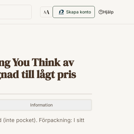
A
Skapa konto
Hjälp
A
Textstorlek
ng You Think av
ad till lågt pris
Information
(inte pocket). Förpackning: I sitt