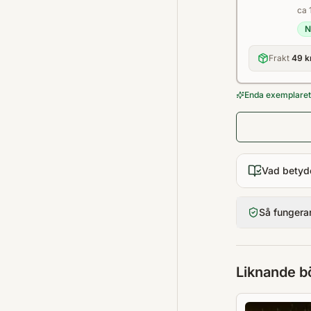
ca 
N
Frakt
49 k
Enda exemplaret 
Vad betyd
Så fungera
Liknande b