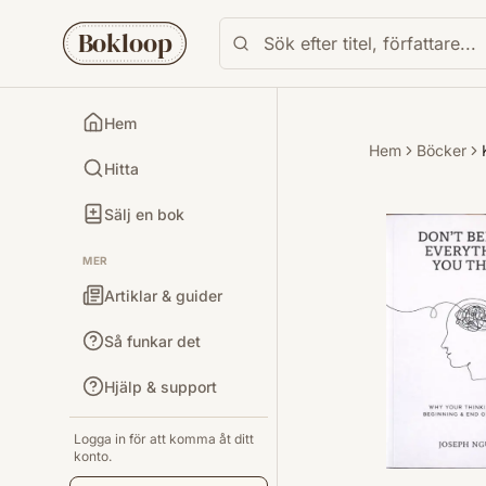
Bokloop
Hem
Hem
Böcker
Hitta
Sälj en bok
MER
Artiklar & guider
Så funkar det
Hjälp & support
Logga in för att komma åt ditt
konto.