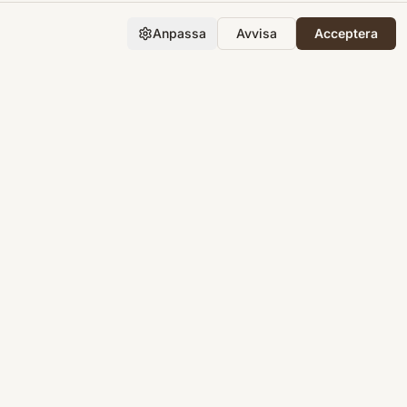
Anpassa
Avvisa
Acceptera
Företaget
Support
Integritet
Villkor