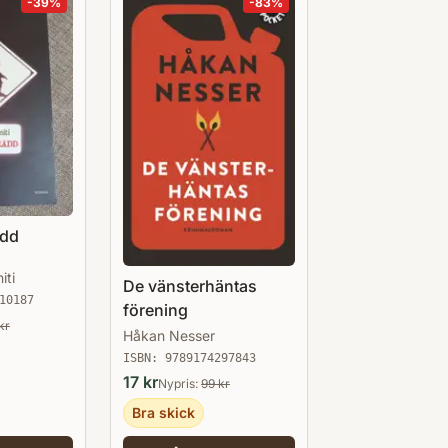
-
39
%
-
83
%
ädd
iti
De vänsterhäntas
10187
förening
kr
Håkan Nesser
ISBN:
9789174297843
17
kr
Nypris:
99
kr
Bra skick