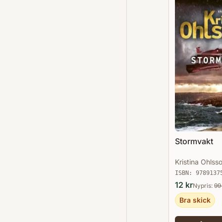
Stormvakt
Kristina Ohlss
ISBN:
9789137
12
kr
Nypris:
99
Bra skick