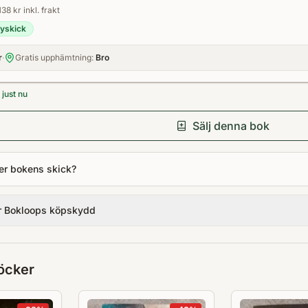
138 kr inkl. frakt
yskick
r
·
Gratis upphämtning:
Bro
just nu
Sälj denna bok
er bokens skick?
r Bokloops köpskydd
öcker