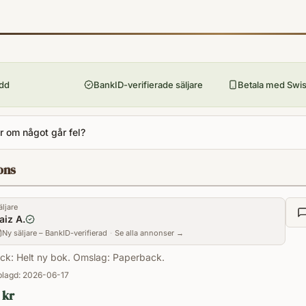
ISBN
9789355431356
Förlag
Manjul Publishing House Pvt Limited
Utgivningsår
ydd
BankID-verifierade säljare
Betala med Swish
2022
Antal sidor
 om något går fel?
167
Språk
ons
en
Kategori
äljare
F
aiz A.
Format
Ny säljare – BankID-verifierad
·
Se alla annonser →
Paperback
ick: Helt ny bok. Omslag: Paperback.
lagd:
2026-06-17
 kr