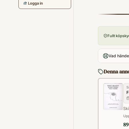
Logga in
Fullt köpsk
Vad händer
Denna ann
S
F
Sk
Upp
89