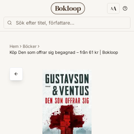
Bokloop
A
A
Textstorl
Hem
Böcker
Köp Den som offrar sig begagnad – från 61 kr | Bokloop