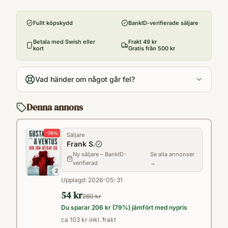
Förlag
omständigheter. Enkla sanningar har hamnat
Förlaget M
i fel händer och polisteamet jagar en
Fullt köpskydd
BankID-verifierade säljare
Utgivningsår
dogmatisk mördare. Marcus egen tillvaro
2023
Betala med Swish eller
Frakt 49 kr
vänds dessutom på ända när hans
kort
Gratis från 500 kr
Antal sidor
tonårsdotter Anni spårlöst försvinner
295
samtidigt som hans gamla synder väcks till
Vad händer om något går fel?
Språk
liv. Förtvivlat kämpar Marcus för att
Svenska
balansera karriär med familjeliv. Den här
Denna annons
Kategori
gången önskar han att han hade valt
FFP
familjen framför utredningen. Detta är den
-
79
%
Säljare
Format
Frank S.
första delen i serien Brottsplats Österbotten.
Inbunden
Ny säljare – BankID-
Se alla annonser
·
verifierad
→
2
Upplagd:
2026-05-31
54 kr
260 kr
Du sparar
206 kr
(
79
%) jämfört med nypris
ca 103 kr inkl. frakt