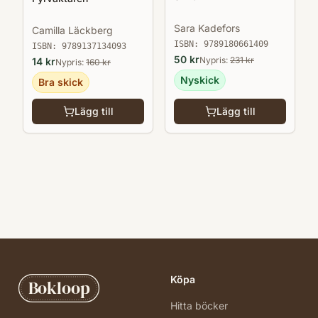
Sara Kadefors
Camilla Läckberg
ISBN:
9789180661409
ISBN:
9789137134093
50
kr
Nypris:
231
kr
14
kr
Nypris:
160
kr
Nyskick
Bra skick
Lägg till
Lägg till
Köpa
Bokloop
Hitta böcker