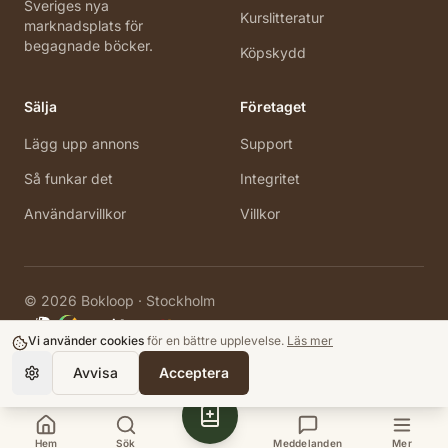
Sveriges nya
Kurslitteratur
marknadsplats för
begagnade böcker.
Köpskydd
Sälja
Företaget
Lägg upp annons
Support
Så funkar det
Integritet
Användarvillkor
Villkor
©
2026
Bokloop · Stockholm
Vi använder cookies
för en bättre upplevelse.
Läs mer
Avvisa
Acceptera
Hem
Sök
Meddelanden
Mer