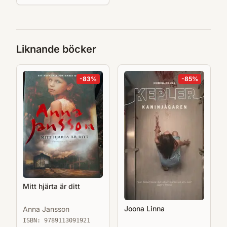
Liknande böcker
-
83
%
-
85
%
Mitt hjärta är ditt
Joona Linna
Anna Jansson
ISBN:
9789113091921