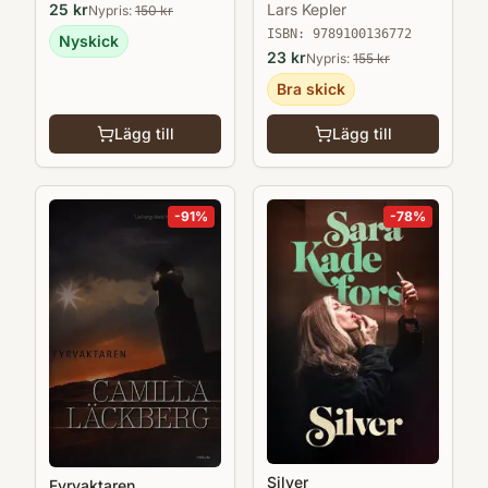
25
kr
Lars Kepler
Nypris:
150
kr
ISBN:
9789100136772
Nyskick
23
kr
Nypris:
155
kr
Bra skick
Lägg till
Lägg till
-
91
%
-
78
%
Silver
Fyrvaktaren