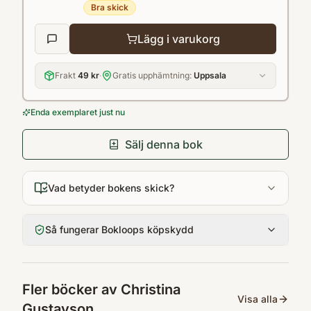
Bra skick
Lägg i varukorg
Frakt
49 kr
·
Gratis upphämtning:
Uppsala
Enda exemplaret just nu
Sälj denna bok
Vad betyder bokens skick?
Så fungerar Bokloops köpskydd
Fler böcker av
Christina
Visa alla
Gustavson