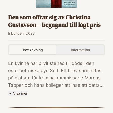
Den som offrar sig av Christina
Gustavson – begagnad till lågt pris
Inbunden, 2023
Beskrivning
Information
En kvinna har blivit stenad till döds i den
österbottniska byn Solf. Ett brev som hittas
på platsen får kriminalkommissarie Marcus
Tapper och hans kolleger att inse att detta
är någonting utöver det vanliga. Ett mönster
Visa mer
börjar uppenbara sig när ytterligare en
ISBN
person hittas mördad under liknande
9789523335226