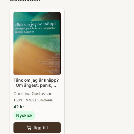
Tänk om jag är knäpp?
: Om ångest, panik,
fobier och
Christina Gustavson
tvångstankar
ISBN:
9789153426448
42
kr
Nyskick
Lägg till