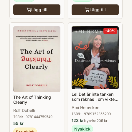
Lägg till
Lägg till
-
40
%
Le! Det är inte tanken
The Art of Thinking
som räknas : om vikten
Clearly
av att ha kul på jobbet
Ami Hemviken
Rolf Dobelli
ISBN:
9789152355299
ISBN:
9781444759549
123
kr
Nypris:
205
kr
55
kr
Nyskick
Bra skick