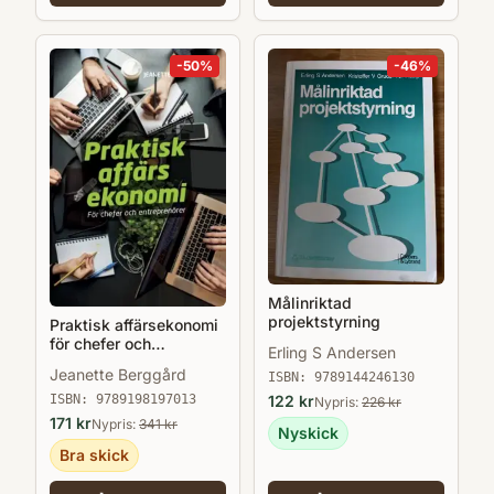
-
50
%
-
46
%
Målinriktad
projektstyrning
Praktisk affärsekonomi
för chefer och
Erling S Andersen
entreprenörer
Jeanette Berggård
ISBN:
9789144246130
122
kr
ISBN:
9789198197013
Nypris:
226
kr
171
kr
Nypris:
341
kr
Nyskick
Bra skick