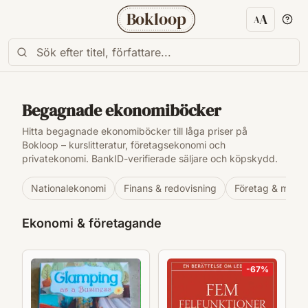
Bokloop
A
A
Textstorl
Begagnade ekonomiböcker
Hitta begagnade ekonomiböcker till låga priser på
Bokloop – kurslitteratur, företagsekonomi och
privatekonomi. BankID-verifierade säljare och köpskydd.
Nationalekonomi
Finans & redovisning
Företag & man
Ekonomi & företagande
-
67
%