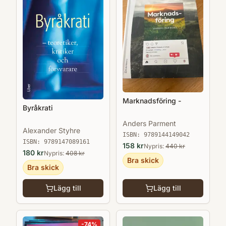
Marknadsföring -
Byråkrati
Anders Parment
Alexander Styhre
ISBN:
9789144149042
ISBN:
9789147089161
158
kr
Nypris:
440
kr
180
kr
Nypris:
408
kr
Bra skick
Bra skick
Lägg till
Lägg till
-
74
%