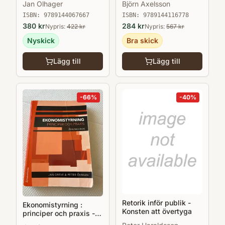
Jan Olhager
Björn Axelsson
och utveckling av
industriell produktion
ISBN:
9789144067667
ISBN:
9789144116778
380
kr
284
kr
Nypris:
422
kr
Nypris:
567
kr
Nyskick
Bra skick
Lägg till
Lägg till
-
66
%
-
40
%
Retorik inför publik -
Ekonomistyrning :
Konsten att övertyga
principer och praxis -
övningsbok