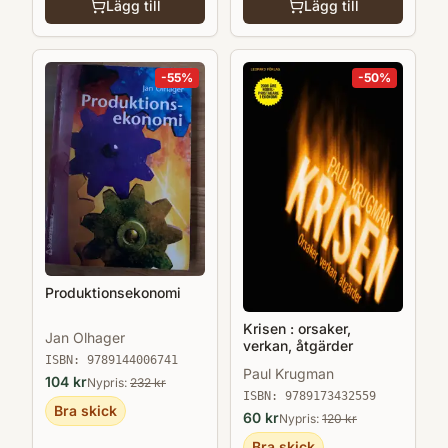
Lägg till
Lägg till
-
55
%
-
50
%
Produktionsekonomi
Krisen : orsaker,
Jan Olhager
verkan, åtgärder
ISBN:
9789144006741
Paul Krugman
104
kr
Nypris:
232
kr
ISBN:
9789173432559
Bra skick
60
kr
Nypris:
120
kr
Bra skick