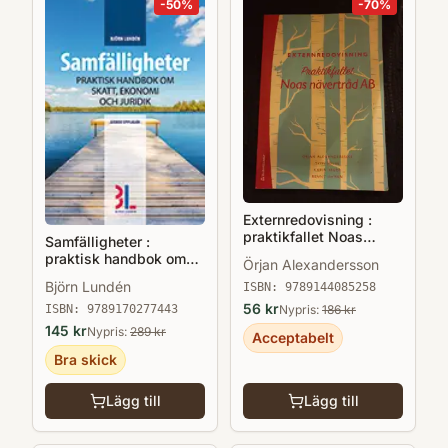
-
50
%
-
70
%
Externredovisning :
praktikfallet Noas
Samfälligheter :
nävertråd AB
praktisk handbok om
Örjan Alexandersson
skatt, ekonomi och
Björn Lundén
ISBN:
9789144085258
juridik
56
kr
Nypris:
186
kr
ISBN:
9789170277443
145
kr
Nypris:
289
kr
Acceptabelt
Bra skick
Lägg till
Lägg till