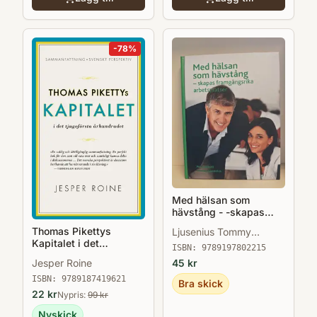
-
78
%
Med hälsan som
hävstång - -skapas
framgångsrika
Thomas Pikettys
Ljusenius Tommy
arbetsplatser
Kapitalet i det
Gärdsell Per
ISBN:
9789197802215
tjugoförsta århundradet
45
kr
Jesper Roine
: sammanfattning,
svenskt perspektiv
ISBN:
9789187419621
Bra skick
22
kr
Nypris:
99
kr
Nyskick