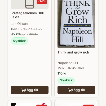
-
74
%
Företagsekonomi 100
Fakta
Jan Olsson
ISBN:
9789147113170
95
kr
Nypris:
370
kr
Nyskick
Think and grow rich
Napoleon Hill
ISBN:
1604591870
110
kr
Nyskick
Lägg till
Lägg till