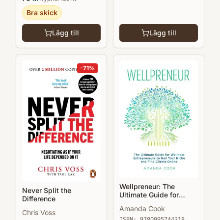
Bra skick
Lägg till
Lägg till
-
71
%
Wellpreneur: The
Never Split the
Ultimate Guide for
Difference
Wellness Entrepreneurs
Amanda Cook
to Nail Your Niche and
Chris Voss
Find Clients Online
ISBN:
9780995744318