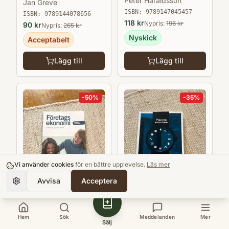
Peter Haraldsson
Jan Greve
ISBN:
9789147045457
ISBN:
9789144078656
118
kr
Nypris:
196
kr
90
kr
Nypris:
265
kr
Nyskick
Acceptabelt
Lägg till
Lägg till
-
50
%
-
35
%
Vi använder cookies
för en bättre upplevelse.
Läs mer
Avvisa
Acceptera
Företagsekonomi för
Planera smartare : få tid
icke-ekonomer
för det viktiga
Hem
Sök
Meddelanden
Mer
Sälj
Uppgiftsbok