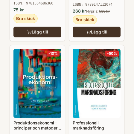
ISBN:
9781554686360
ISBN:
9789147112074
75
kr
268
kr
Nypris:
536
kr
Bra skick
Bra skick
Lägg till
Lägg till
-
10
%
-
50
%
Produktionsekonomi :
Professionell
principer och metoder
marknadsföring
för utformning, styrning