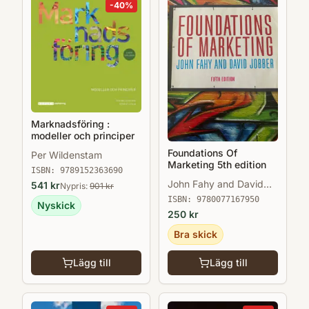
-
40
%
Marknadsföring :
modeller och principer
Foundations Of
Per Wildenstam
Marketing 5th edition
ISBN:
9789152363690
John Fahy and David
541
kr
Nypris:
901
kr
Jobber
ISBN:
9780077167950
Nyskick
250
kr
Bra skick
Lägg till
Lägg till