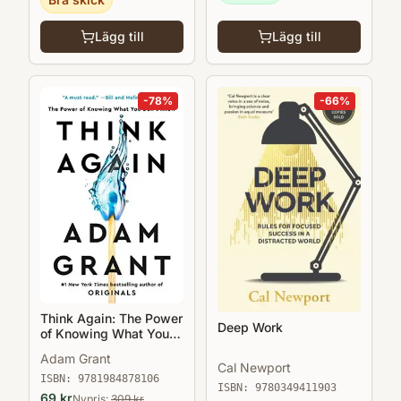
Lägg till
Lägg till
-
78
%
-
66
%
Think Again: The Power
Deep Work
of Knowing What You
Don't Know
Adam Grant
Cal Newport
ISBN:
9781984878106
ISBN:
9780349411903
69
kr
Nypris:
309
kr