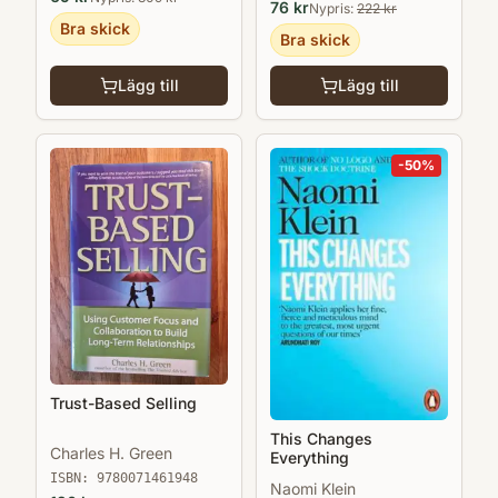
76
kr
Nypris:
222
kr
Bra skick
Bra skick
Lägg till
Lägg till
-
50
%
Trust-Based Selling
This Changes
Charles H. Green
Everything
ISBN:
9780071461948
Naomi Klein