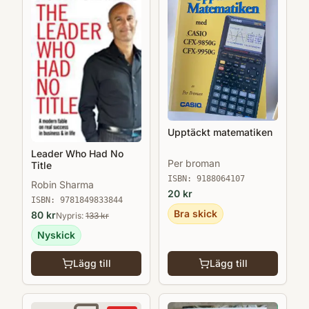
Upptäckt matematiken
Leader Who Had No
Per broman
Title
ISBN:
9188064107
Robin Sharma
20
kr
ISBN:
9781849833844
Bra skick
80
kr
Nypris:
133
kr
Nyskick
Lägg till
Lägg till