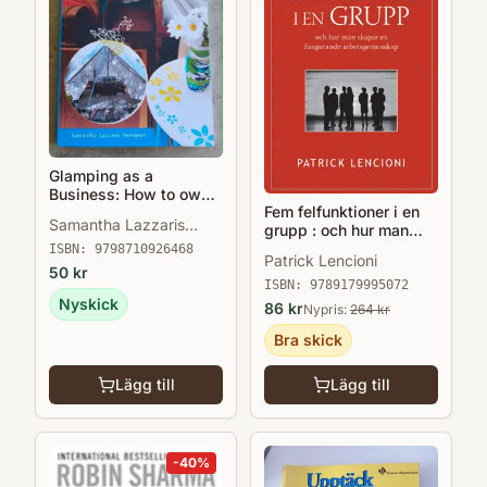
Glamping as a
Business: How to own
Fem felfunktioner i en
and run your own
Samantha Lazzaris
grupp : och hur man
glampsite
Newport
skapar en fungerande
ISBN:
9798710926468
Patrick Lencioni
arbetsgemenskap
50
kr
ISBN:
9789179995072
Nyskick
86
kr
Nypris:
264
kr
Bra skick
Lägg till
Lägg till
-
40
%