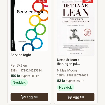
-
50
%
-
59
%
Service logic
Detta är lean :
lösningen på
Per Skålén
effektivitetsparadoxen
Niklas Modig
ISBN:
9789144125084
150
kr
ISBN:
9789186797072
Nypris:
299
kr
62
kr
Nypris:
150
kr
Nyskick
Nyskick
Lägg till
Lägg till