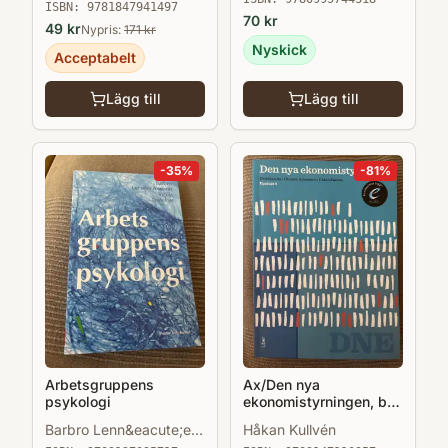
ISBN:
9781847941497
70
kr
49
kr
Nypris:
171
kr
Nyskick
Acceptabelt
Lägg till
Lägg till
-
35
%
-
81
%
Arbetsgruppens
Ax/Den nya
psykologi
ekonomistyrningen, bok
med eLabb
Barbro Lenn&eacute;er-
Håkan Kullvén