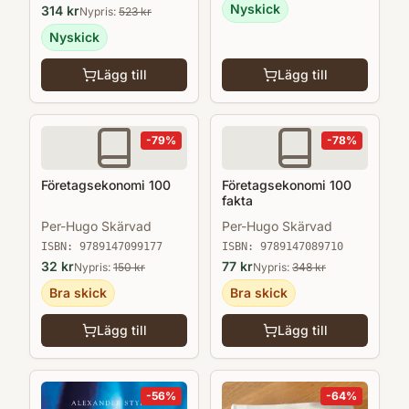
Nyskick
314
kr
Nypris:
523
kr
Nyskick
Lägg till
Lägg till
-
79
%
-
78
%
Företagsekonomi 100
Företagsekonomi 100
fakta
Per-Hugo Skärvad
Per-Hugo Skärvad
ISBN:
9789147099177
ISBN:
9789147089710
32
kr
77
kr
Nypris:
150
kr
Nypris:
348
kr
Bra skick
Bra skick
Lägg till
Lägg till
-
56
%
-
64
%