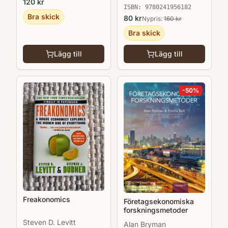
120
kr
ISBN:
9780241956182
Bra skick
80
kr
Nypris:
160
kr
Bra skick
Lägg till
Lägg till
-
50
%
Freakonomics
Företagsekonomiska
forskningsmetoder
Steven D. Levitt
Alan Bryman