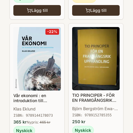
Lägg till
Lägg till
-
22
%
TIO PRINCIPER - FÖR
Vår ekonomi : en
EN FRAMGÅNGSRIK
introduktion till
UPPHANDLING
världsekonomin
Björn Bergström Ewa-
Klas Eklund
Lotta Löwstedt Lundell
ISBN:
9789152785355
ISBN:
9789144178073
250
kr
365
kr
Nypris:
465
kr
Nyskick
Nyskick