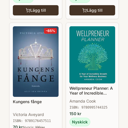
Lägg till
Lägg till
-
65
%
Wellpreneur Planner: A
Year of Incredible
Growth for Your
Amanda Cook
Kungens fånge
Wellness Business
ISBN:
9780995744325
150
kr
Victoria Aveyard
ISBN:
9789176457511
Nyskick
70
kr
Nypris:
199
kr