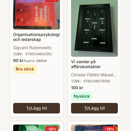
Organisationspsykologi
och ledarskap
Sigvard Rubenowitz
ISBN:
9789144041902
90
kr
Nypris:
348
kr
Vi samlar på
affärskontakter
Bra skick
Christer Fälldin Mikael
Arndt
ISBN:
9789198079500
100
kr
Nyskick
Lägg till
Lägg till
-
55
%
-
78
%