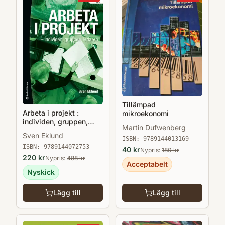
Tillämpad
Arbeta i projekt :
mikroekonomi
individen, gruppen,
Martin Dufwenberg
ledaren
Sven Eklund
ISBN:
9789144013169
ISBN:
9789144072753
40
kr
Nypris:
180
kr
220
kr
Nypris:
488
kr
Acceptabelt
Nyskick
Lägg till
Lägg till