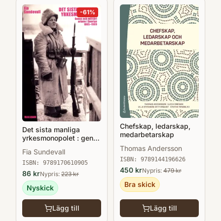
-
61
%
Chefskap, ledarskap,
Det sista manliga
medarbetarskap
yrkesmonopolet : genus
och militärt arbete i
Thomas Andersson
Fia Sundevall
Sverige 1865 - 1989
ISBN:
9789144196626
ISBN:
9789170610905
450
kr
Nypris:
479
kr
86
kr
Nypris:
223
kr
Bra skick
Nyskick
Lägg till
Lägg till