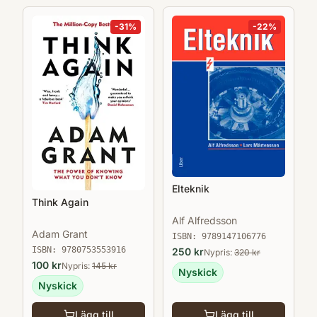
-
31
%
-
22
%
Elteknik
Think Again
Alf Alfredsson
Adam Grant
ISBN:
9789147106776
ISBN:
9780753553916
250
kr
Nypris:
320
kr
100
kr
Nypris:
145
kr
Nyskick
Nyskick
Lägg till
Lägg till