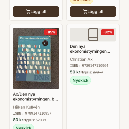
Lägg till
Lägg till
-
85
%
-
82
%
Den nya
ekonomistyrningen
Övningsbok med
Christian Ax
lösningar
ISBN:
9789147110964
50
kr
Nypris:
273
kr
Nyskick
Ax/Den nya
ekonomistyrningen, bok
med eLabb
Håkan Kullvén
ISBN:
9789147110957
80
kr
Nypris:
520
kr
Nyskick