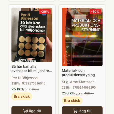
-
29
%
-
50
%
Så här kan alla
Material- och
svenskar bli miljonärer
produktionsstyning
(reviderad 2016)
Per H Börjesson
Stig-Arne Mattsson
ISBN:
9789175036045
ISBN:
9789144090290
25
kr
Nypris:
35
kr
228
kr
Nypris:
455
kr
Bra skick
Bra skick
Lägg till
Lägg till