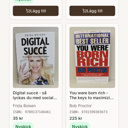
Lägg till
Lägg till
Digital succé - så
You were born rich -
lyckas du med sociala
The keys to maximizing
medier
the awesome potential
Frida Boisen
Bob Proctor
you were born with
ISBN:
9789137146461
ISBN:
9781599303673
35
kr
225
kr
Nyskick
Nyskick