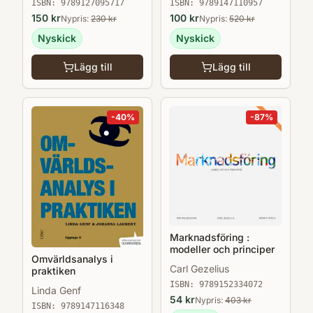
Axelson
ISBN:
9789127095717
ISBN:
9789147110957
150
kr
100
kr
Nypris:
230
kr
Nypris:
520
kr
Nyskick
Nyskick
Lägg till
Lägg till
-
40
%
-
87
%
Marknadsföring :
modeller och principer
Omvärldsanalys i
Carl Gezelius
praktiken
ISBN:
9789152334072
Linda Genf
54
kr
Nypris:
403
kr
ISBN:
9789147116348