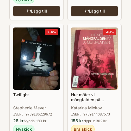
Lägg till
Lägg till
-
84
%
-
49
%
Twilight
Hur möter vi
mångfalden på
arbetsplatsen?
Stephenie Meyer
Katarina Mlekov
ISBN:
9789186229672
ISBN:
9789144087573
28
kr
155
kr
Nypris:
180
kr
Nypris:
302
kr
Nyskick
Bra skick