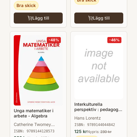
Studiehandledning
Bra skick
Lägg till
Lägg till
-
48
%
-
46
%
Interkulturella
perspektiv : pedagogik
Unga matematiker i
i mångkulturella
arbete - Algebra
Hans Lorentz
lärandemiljöer
Catherine Twomey
ISBN:
9789144044842
Fosnot
125
kr
ISBN:
9789144128573
Nypris:
230
kr