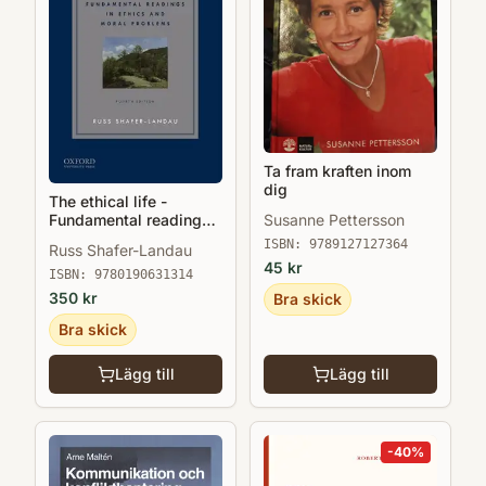
Ta fram kraften inom
dig
The ethical life -
Fundamental readings
Susanne Pettersson
in ethics and moral
ISBN:
9789127127364
Russ Shafer-Landau
problems
45
kr
ISBN:
9780190631314
350
kr
Bra skick
Bra skick
Lägg till
Lägg till
-
40
%