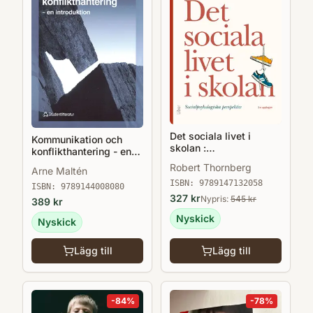
Det sociala livet i
Kommunikation och
skolan :
konflikthantering - en
socialpsykologiska
introduktion
Robert Thornberg
Arne Maltén
perspektiv
ISBN:
9789147132058
ISBN:
9789144008080
327
kr
Nypris:
545
kr
389
kr
Nyskick
Nyskick
Lägg till
Lägg till
-
84
%
-
78
%