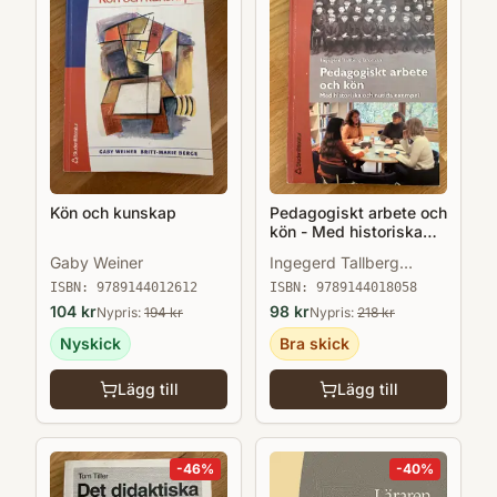
Kön och kunskap
Pedagogiskt arbete och
kön - Med historiska
och nutida exempel
Gaby Weiner
Ingegerd Tallberg
Broman
ISBN:
9789144012612
ISBN:
9789144018058
104
kr
98
kr
Nypris:
194
kr
Nypris:
218
kr
Nyskick
Bra skick
Lägg till
Lägg till
-
46
%
-
40
%