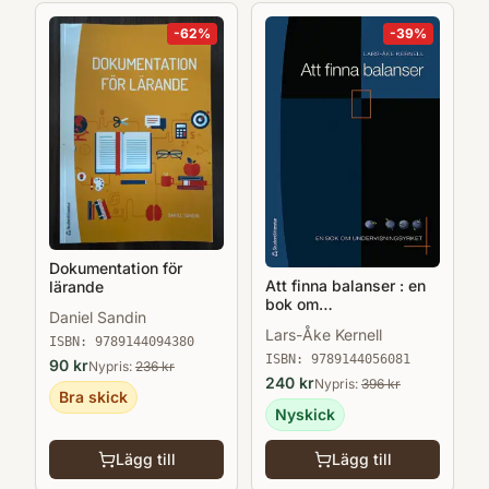
-
62
%
-
39
%
Dokumentation för
Att finna balanser : en
lärande
bok om
Daniel Sandin
undervisningsyrket
Lars-Åke Kernell
ISBN:
9789144094380
ISBN:
9789144056081
90
kr
Nypris:
236
kr
240
kr
Nypris:
396
kr
Bra skick
Nyskick
Lägg till
Lägg till