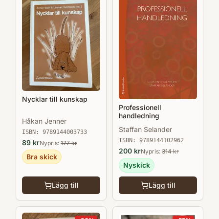
Nycklar till kunskap
Professionell
handledning
Håkan Jenner
Staffan Selander
ISBN:
9789144003733
ISBN:
9789144102962
89
kr
Nypris:
177
kr
200
kr
Nypris:
314
kr
Bra skick
Nyskick
Lägg till
Lägg till