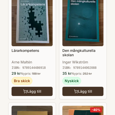
Lärarkompetens
Den mångkulturella
skolan
Arne Maltén
Inger Wikström
ISBN:
9789144486918
ISBN:
9789144002088
29
kr
35
kr
Nypris:
188
kr
Nypris:
252
kr
Bra skick
Nyskick
Lägg till
Lägg till
-
40
%