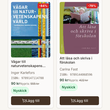
-
84
%
-
79
%
Att läsa och skriva i
Vägar till
förskolan
naturvetenskapens
Carina Fast
värld : ämneskunskap i
Inger Karlefors
didaktisk belysning
ISBN:
9789144068596
ISBN:
9789147114788
90
kr
Nypris:
422
kr
90
kr
Nypris:
555
kr
Nyskick
Nyskick
Lägg till
Lägg till