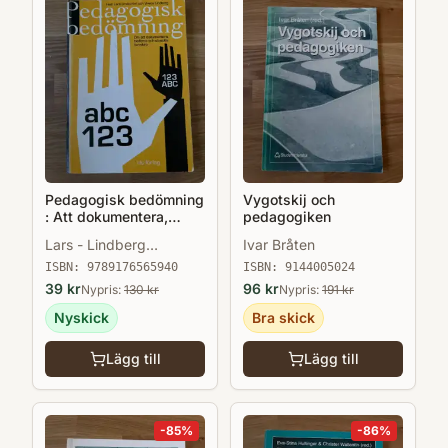
Pedagogisk bedömning
Vygotskij och
: Att dokumentera,
pedagogiken
bedöma och utveckla
Lars - Lindberg
Ivar Bråten
kunskap
Lindström
ISBN:
9789176565940
ISBN:
9144005024
39
kr
96
kr
Nypris:
130
kr
Nypris:
191
kr
Nyskick
Bra skick
Lägg till
Lägg till
-
85
%
-
86
%