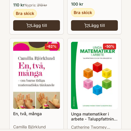
100
kr
110
kr
Nypris:
213
kr
Bra skick
Bra skick
Lägg till
Lägg till
-
62
%
-
50
%
En, två, många
Unga matematiker i
arbete - Taluppfattning
och de fyra räknesätten
Camilla Björklund
Catherine Twomey