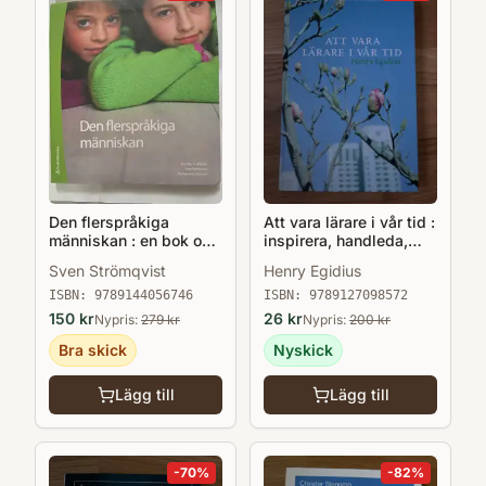
Den flerspråkiga
Att vara lärare i vår tid :
människan : en bok om
inspirera, handleda,
skriftspråkslärande
undervisa, organisera
Sven Strömqvist
Henry Egidius
och bedöma
ISBN:
9789144056746
ISBN:
9789127098572
150
kr
26
kr
Nypris:
279
kr
Nypris:
200
kr
Bra skick
Nyskick
Lägg till
Lägg till
-
70
%
-
82
%