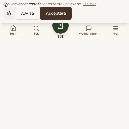
Fosnot
ISBN:
9789147015573
ISBN:
9789144118222
Vi använder cookies
för en bättre upplevelse.
Läs mer
150
kr
238
kr
Nypris:
394
kr
Nypris:
476
kr
Avvisa
Acceptera
Bra skick
Bra skick
Lägg till
Lägg till
Hem
Sök
Meddelanden
Mer
Sälj
-
35
%
-
44
%
Lärare Lär
Läsförståelse i teori
Skriftspråksutveckling
och praktik
genom lek : Print on
Bente Eriksen Hagtvet