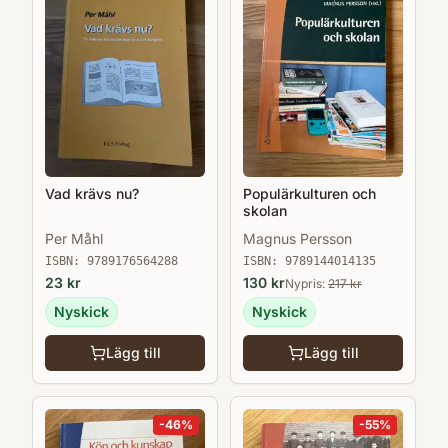
Vad krävs nu?
Populärkulturen och
skolan
Per Måhl
Magnus Persson
ISBN:
9789176564288
ISBN:
9789144014135
23
kr
130
kr
Nypris:
217
kr
Nyskick
Nyskick
Lägg till
Lägg till
-
46
%
-
55
%