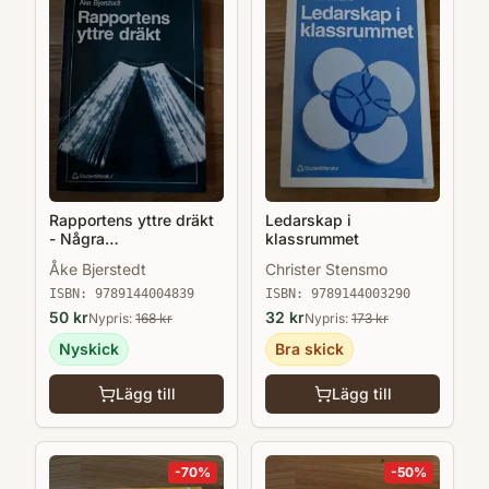
Rapportens yttre dräkt
Ledarskap i
- Några
klassrummet
rekommendationer
Åke Bjerstedt
Christer Stensmo
ISBN:
9789144004839
ISBN:
9789144003290
50
kr
32
kr
Nypris:
168
kr
Nypris:
173
kr
Nyskick
Bra skick
Lägg till
Lägg till
-
70
%
-
50
%