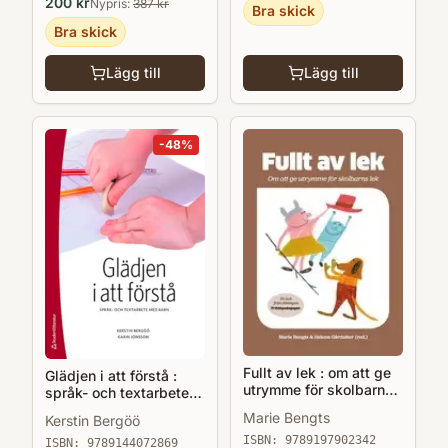
200
kr
Nypris:
387
kr
Bra skick
Bra skick
Lägg till
Lägg till
-
48
%
Fullt av lek : om att ge
Glädjen i att förstå :
utrymme för skolbarns
språk- och textarbete
lek
med barn
Marie Bengts
Kerstin Bergöö
ISBN:
9789197902342
ISBN:
9789144072869