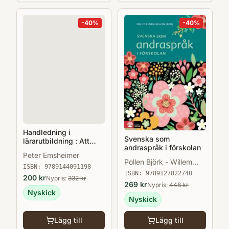
-
40
%
-
40
%
Handledning i
Svenska som
lärarutbildning : Att
andraspråk i förskolan
utforska
Peter Emsheimer
undervisningssituationer
Pollen Björk - Willem
ISBN:
9789144091198
(Red)
ISBN:
9789127822740
200
kr
Nypris:
332
kr
269
kr
Nypris:
448
kr
Nyskick
Nyskick
Lägg till
Lägg till