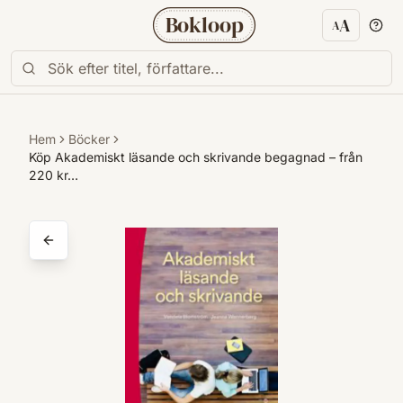
Bokloop
A
A
Textstorl
Hem
Böcker
Köp Akademiskt läsande och skrivande begagnad – från
220 kr…