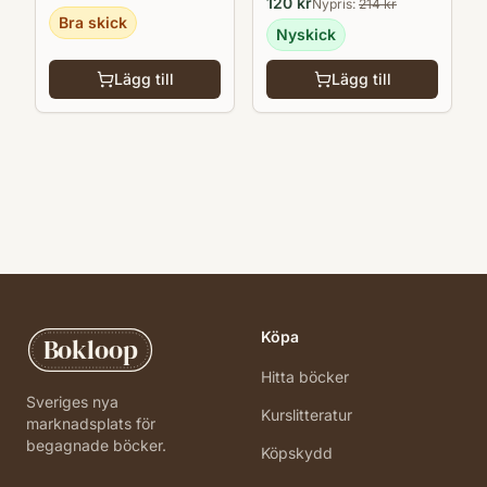
120
kr
Nypris:
214
kr
Bra skick
Nyskick
Lägg till
Lägg till
Köpa
Bokloop
Hitta böcker
Sveriges nya
Kurslitteratur
marknadsplats för
begagnade böcker.
Köpskydd