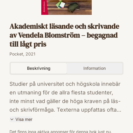
Akademiskt läsande och skrivande
av Vendela Blomström – begagnad
till lågt pris
Pocket, 2021
Beskrivning
Information
Studier på universitet och högskola innebär
en utmaning för de allra flesta studenter,
inte minst vad gäller de höga kraven på läs-
och skrivförmåga. Texterna uppfattas ofta
som svårtillgängliga och de skriftliga
Visa mer
uppgifterna som komplicerade. Så hur gör
ISBN
Det finns inga aktiva annonser för denna bok just nu.