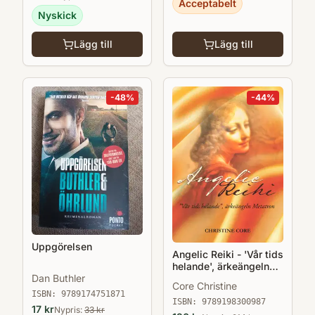
Acceptabelt
vuxenutbildning. Den kan med fördel
Nyskick
kompletteras med boken Muntlig interaktion
Lägg till
Lägg till
i akademiska sammanhang.
-
48
%
-
44
%
Uppgörelsen
Angelic Reiki - 'Vår tids
helande', ärkeängeln
Dan Buthler
Metatron
Core Christine
ISBN:
9789174751871
ISBN:
9789198300987
17
kr
Nypris:
33
kr