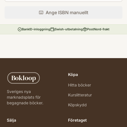
Ange ISBN manuellt
BankID-inloggning
Swish-utbetalning
PostNord-frakt
Köpa
Bokloop
Hitta böcker
Sveriges nya
Kurslitteratur
marknadsplats för
begagnade böcker.
Köpskydd
Sälja
Företaget