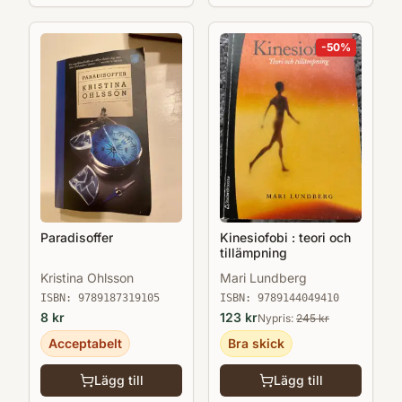
-
50
%
Paradisoffer
Kinesiofobi : teori och
tillämpning
Kristina Ohlsson
Mari Lundberg
ISBN:
9789187319105
ISBN:
9789144049410
8
kr
123
kr
Nypris:
245
kr
Acceptabelt
Bra skick
Lägg till
Lägg till