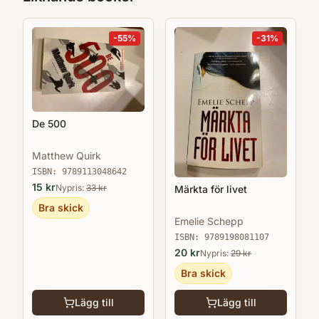
-
55
%
-
31
%
De 500
Matthew Quirk
ISBN:
9789113048642
15
kr
Nypris:
33
kr
Märkta för livet
Bra skick
Emelie Schepp
ISBN:
9789198081107
20
kr
Nypris:
29
kr
Bra skick
Lägg till
Lägg till