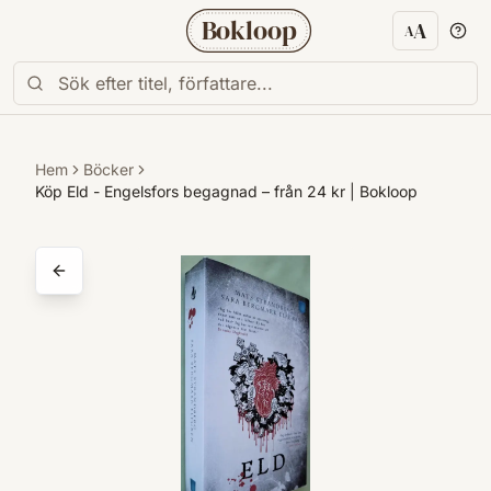
Bokloop
A
A
Textstorl
Hem
Böcker
Köp Eld - Engelsfors begagnad – från 24 kr | Bokloop