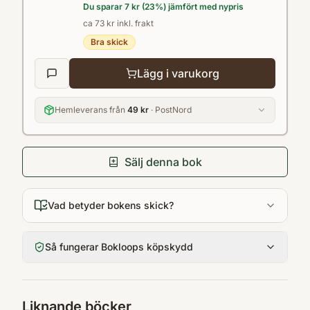
Du sparar
7 kr
(
23
%) jämfört med nypris
ca 73 kr inkl. frakt
Bra skick
Lägg i varukorg
Hemleverans från
49 kr
· PostNord
Sälj denna bok
Vad betyder bokens skick?
Så fungerar Bokloops köpskydd
Liknande böcker