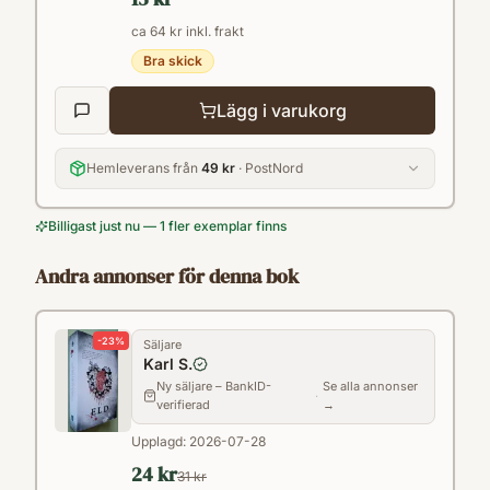
ca 64 kr inkl. frakt
Bra skick
Lägg i varukorg
Hemleverans från
49 kr
· PostNord
Billigast just nu — 1 fler exemplar finns
Andra annonser för denna bok
-
23
%
Säljare
Karl S.
Ny säljare – BankID-
Se alla annonser
·
verifierad
→
Upplagd:
2026-07-28
24 kr
31 kr