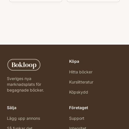
Köpa
Bokloop
Hitta böcker
Sveriges nya
Kurslitteratur
marknadsplats för
begagnade böcker.
Köpskydd
Sälja
Företaget
Lägg upp annons
Support
Så funkar det
Integritet