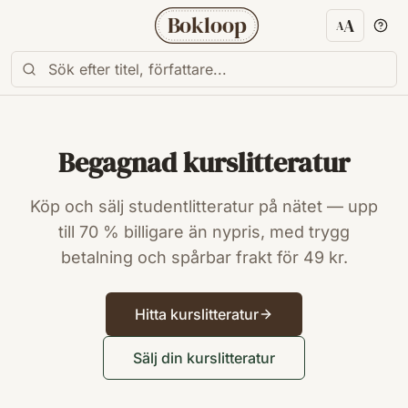
Bokloop
A
A
Textstorl
Begagnad kurslitteratur
Köp och sälj studentlitteratur på nätet — upp
till 70 % billigare än nypris, med trygg
betalning och spårbar frakt för 49 kr.
Hitta kurslitteratur
Sälj din kurslitteratur